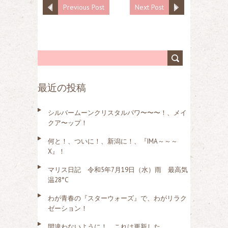
Previous Post
Next Post
最近の投稿
シルバームーンクリスタルパワ〜〜〜！、メイ
クア〜ップ！
何と！、ついに！、新潟に！、『IMA～～～
X』！
マリス日記 令和5年7月19日（水）雨 最高気
温28°C
わが青春の『スターウォーズ』で、わがリラク
ゼーション！
間違わないように！、これは更新した、