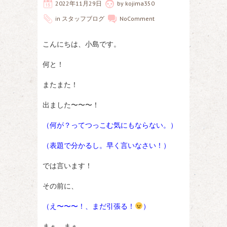
2022年11月29日
by
kojima350
in
スタッフブログ
No
Comment
こんにちは、小島です。
何と！
またまた！
出ました〜〜〜！
（何が？ってつっこむ気にもならない。）
（表題で分かるし。早く言いなさい！）
では言います！
その前に、
（え〜〜〜！、まだ引張る！
）
まぁ、まぁ、